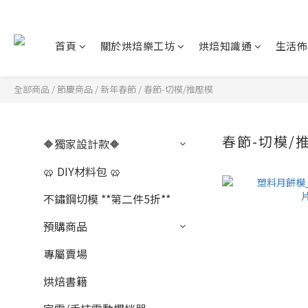
首頁
關於烘焙樂工坊
烘焙知識通
生活佈
全部商品
/
節慶商品
/
新年春節
/
春節-切模/推壓模
春節-切模/
🔶獨家設計款🔶
🥨 DIY材料包 🥨
不鏽鋼切模 **第二件5折**
預購商品
專屬賣場
烘焙書籍