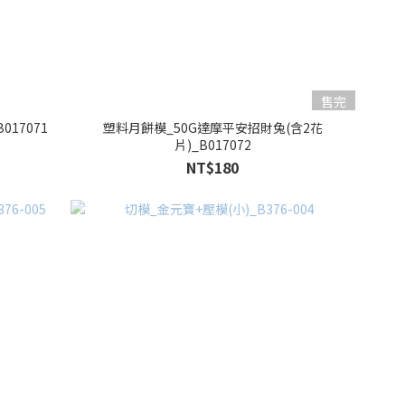
售完
017071
塑料月餅模_50G達摩平安招財兔(含2花
片)_B017072
NT$180