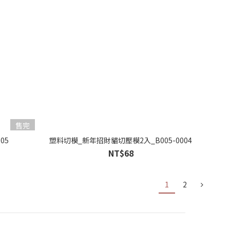
售完
05
塑料切模_新年招財貓切壓模2入_B005-0004
NT$68
1
2