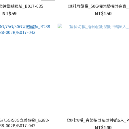
鈴鐺瞇眼貓_B017-035
塑料月餅模_50G招財貓招財進寶_K
NT$59
NT$150
/75G/50G立體醒獅_B288-
塑料切模_春節招財貓財神爺6入_PM
88-002B/B017-043
NT$140