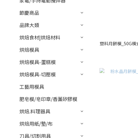
家電/手持電動攪拌器
節慶商品
品牌大類
烘焙食材|烘焙材料
塑料月餅模_50G橫式
烘焙模具
烘焙模具-蛋糕模
烘焙模具-切壓模
工藝用模具
肥皂模/皂印章/香薰矽膠模
烘焙.料理器具
烘焙用紙/墊/布
刀具/切割用具