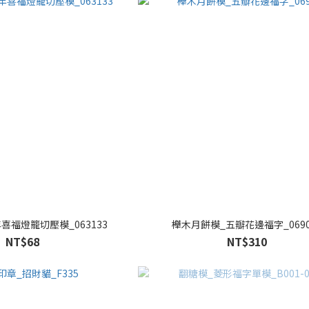
喜福燈籠切壓模_063133
櫸木月餅模_五瓣花邊福字_0690
NT$68
NT$310