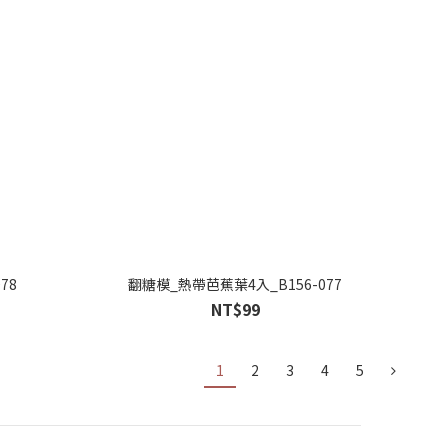
78
翻糖模_熱帶芭蕉葉4入_B156-077
NT$99
1
2
3
4
5