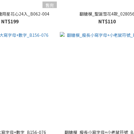
售完
星花心24入_B062-004
翻糖模_聖誕雪花4款_02805
NT$199
NT$110
字母+數字_B156-076
翻糖模_瘦長小寫字母+小老鼠符號_B15