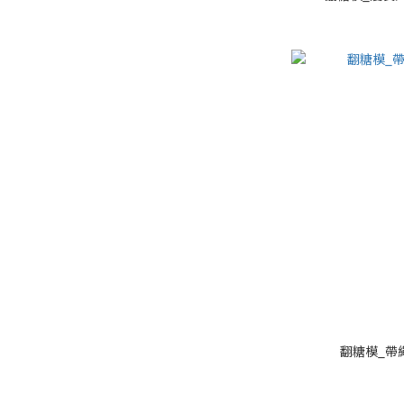
翻糖模_帶繩