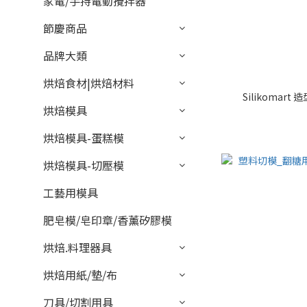
家電/手持電動攪拌器
節慶商品
品牌大類
烘焙食材|烘焙材料
Silikomart
烘焙模具
烘焙模具-蛋糕模
烘焙模具-切壓模
工藝用模具
肥皂模/皂印章/香薰矽膠模
烘焙.料理器具
烘焙用紙/墊/布
刀具/切割用具