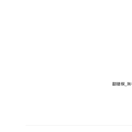
翻糖模_無梗