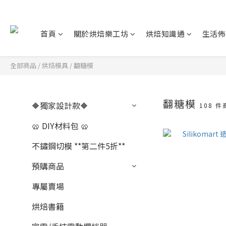
首頁
關於烘焙樂工坊
烘焙知識通
生活佈
全部商品
/
烘焙模具
/
翻糖模
翻糖模
🔶獨家設計款🔶
108 件
🥨 DIY材料包 🥨
不鏽鋼切模 **第二件5折**
預購商品
專屬賣場
烘焙書籍