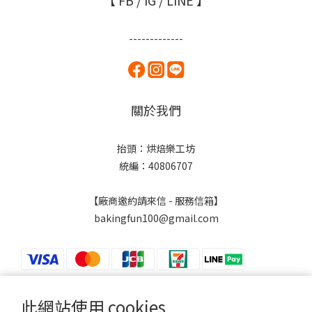
【 FB / IG / LINE 】
-------------
關於我們
抬頭：烘焙樂工坊
統編：40806707
【廠商邀約請來信 - 服務信箱】
bakingfun100@gmail.com
此網站使用 cookies