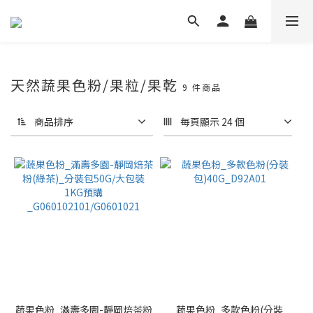
天然蔬果色粉/果粒/果乾
9 件商品
商品排序
每頁顯示 24 個
蔬果色粉_滿壽多園-靜岡焙茶粉
蔬果色粉_多款色粉(分裝