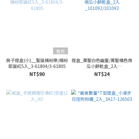
售完
房子提盒(小)__聖誕繽紛樂/繽紛
提盒_萬聖白色幽靈/萬聖橘色南
耶誕紅5入_3-61804/3-61805
瓜小餅乾盒_2入
_101092/101093
NT$90
NT$24