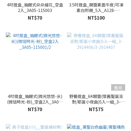
糕
4吋提盒_抽屜式朵朵緹花_空盒
3.5吋提盒_開窗素面牛皮/可凍
(1)
2入_3A05-115003
素白附襯_5入_A128-
207/A128-208
NT$70
NT$100
售完
4吋提盒_抽屜式(微光悠悠-米)
野餐提盒_6K開窗(懷舊聖誕派
(微恬時光-粉)_空盒2入_3A05-
對/耶誕小夜曲)5入一組_3-
115001/2
2914406/3-2914407
NT$70
NT$75