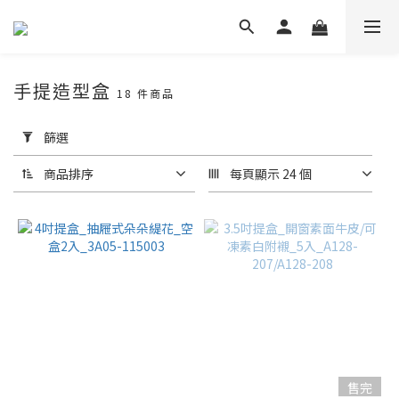
手提造型盒
18 件商品
套
用
篩選
篩
選
商品排序
每頁顯示 24 個
(0/20)
包
裝
盒
推
薦
長
型
售完
蛋