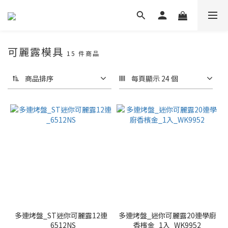
可麗露模具
15 件商品
商品排序
每頁顯示 24 個
多連烤盤_ST迷你可麗露12連
多連烤盤_迷你可麗露20連學廚
_6512NS
香檳金_1入_WK9952