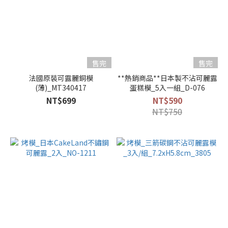
售完
售完
法國原裝可露麗銅模
**熱銷商品**日本製不沾可麗露
(薄)_MT340417
蛋糕模_5入一組_D-076
NT$699
NT$590
NT$750