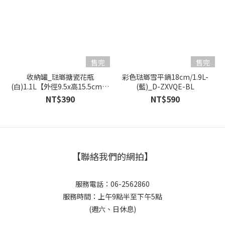
售完
售完
收納罐_琺瑯搪瓷花瓶
彩色琺瑯雪平鍋18cm/1.9L-
(白)1.1L【外徑9.5x高15.5cm】
(藍)_D-ZXVQE-BL
_B187-002
NT$390
NT$590
【聯絡我們的網拍】
服務電話：06-2562860
服務時間：上午9點半至下午5點
(週六、日休息)