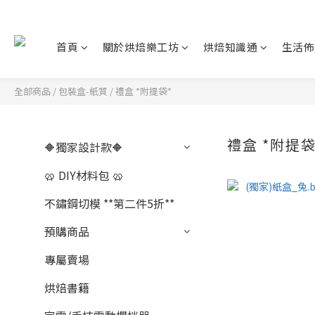
首頁
關於烘焙樂工坊
烘焙知識通
生活佈
全部商品
/
包裝盒-紙質
/
禮盒 *附提袋*
禮盒 *附提
🔶獨家設計款🔶
🥨 DIY材料包 🥨
不鏽鋼切模 **第二件5折**
預購商品
專屬賣場
烘焙書籍