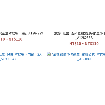
y(空盒附提袋)_2組_A128-229
(獨家)紙盒_吉來也(附提袋/限量小卡
_A128253B
10 ~ NT$110
NT$10 ~ NT$110