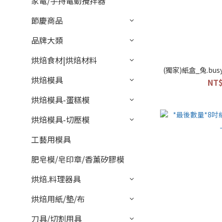
家電/手持電動攪拌器
節慶商品
品牌大類
烘焙食材|烘焙材料
(獨家)紙盒_兔.bus
烘焙模具
NT$
烘焙模具-蛋糕模
烘焙模具-切壓模
工藝用模具
肥皂模/皂印章/香薰矽膠模
烘焙.料理器具
烘焙用紙/墊/布
刀具/切割用具