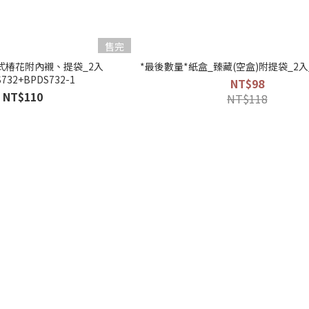
售完
式椿花附內襯、提袋_2入
*最後數量*紙盒_臻藏(空盒)附提袋_2入_
732+BPDS732-1
NT$98
NT$110
NT$118