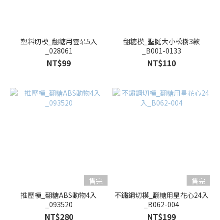
塑料切模_翻糖用雲朵5入
翻糖模_聖誕大小松樹3款
_028061
_B001-0133
NT$99
NT$110
售完
售完
推壓模_翻糖ABS動物4入
不鏽鋼切模_翻糖用星花心24入
_093520
_B062-004
NT$280
NT$199