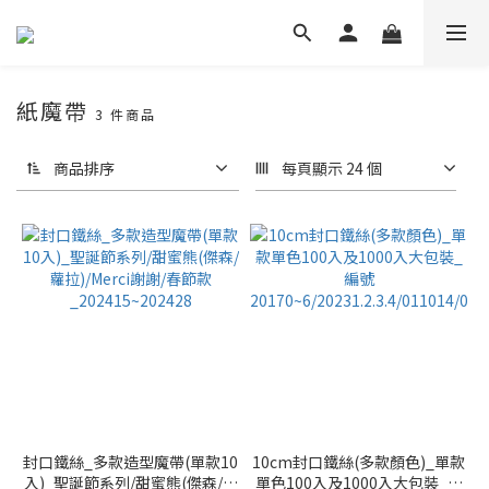
紙魔帶
3 件商品
商品排序
每頁顯示 24 個
封口鐵絲_多款造型魔帶(單款10
10cm封口鐵絲(多款顏色)_單款
入)_聖誕節系列/甜蜜熊(傑森/蘿
單色100入及1000入大包裝_編