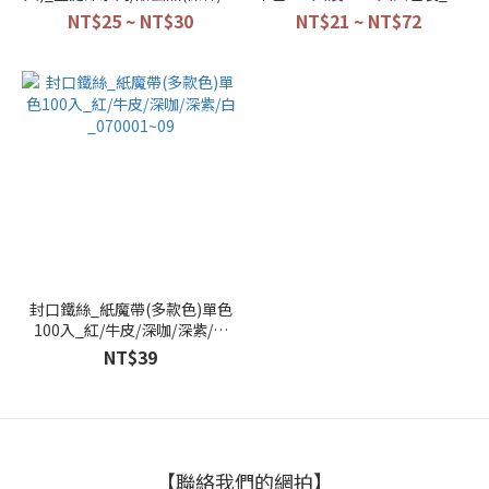
拉)/Merci謝謝/春節款
號
NT$25 ~ NT$30
NT$21 ~ NT$72
_202415~202428
20170~6/20231.2.3.4/011014/0110
封口鐵絲_紙魔帶(多款色)單色
100入_紅/牛皮/深咖/深紫/白
_070001~09
NT$39
【聯絡我們的網拍】