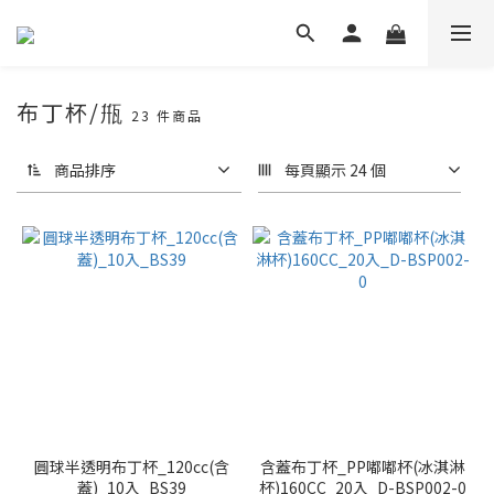
布丁杯/甁
23 件商品
商品排序
每頁顯示 24 個
圓球半透明布丁杯_120cc(含
含蓋布丁杯_PP嘟嘟杯(冰淇淋
蓋)_10入_BS39
杯)160CC_20入_D-BSP002-0