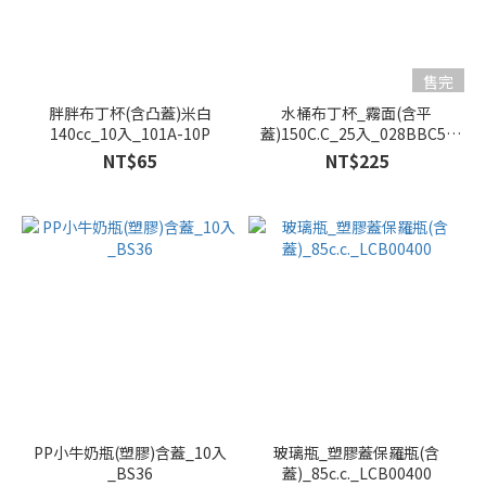
售完
胖胖布丁杯(含凸蓋)米白
水桶布丁杯_霧面(含平
140cc_10入_101A-10P
蓋)150C.C_25入_028BBC5-
25P
NT$65
NT$225
PP小牛奶瓶(塑膠)含蓋_10入
玻璃瓶_塑膠蓋保羅瓶(含
_BS36
蓋)_85c.c._LCB00400