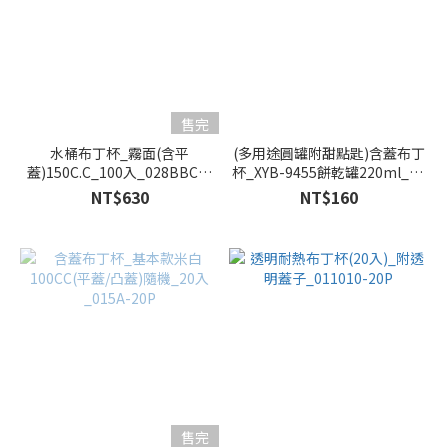
售完
水桶布丁杯_霧面(含平
(多用途圓罐附甜點匙)含蓋布丁
蓋)150C.C_100入_028BBC5-
杯_XYB-9455餅乾罐220ml_10
100P
入_413025
NT$630
NT$160
售完