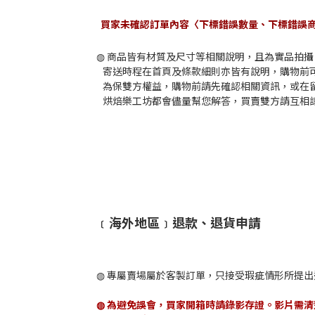
買家未確認訂單內容〈下標錯誤數量、下標錯誤
◍ 商品皆有材質及尺寸等相關說明，且為實品拍
寄送時程在首頁及條款細則亦皆有說明，購物前
為保雙方權益，購物前請先確認相關資訊，或在
烘焙樂工坊都會儘量幫您解答，買賣雙方請互相
﹝海外地區﹞
退款、退貨申請
◍ 專屬賣場屬於客製訂單，只接受瑕疵情形所提
◍ 為避免誤會，買家開箱時請錄影存證。影片需