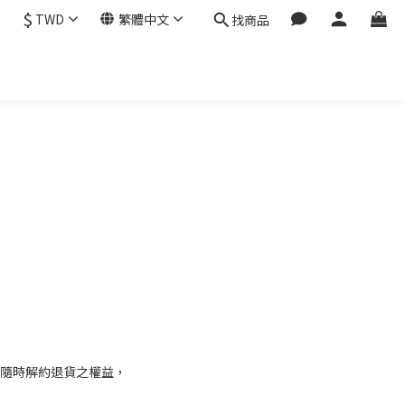
$
TWD
繁體中文
找商品
天隨時解約退貨之權益，