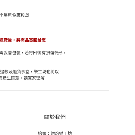
不屬於瑕疵範圍
收運費後，將商品寄回給您
品需妥善包裝，若寄回後有損傷情形，
有退款及退貨事宜，樂工坊也將以
而產生匯差，請買家理解
關於我們
抬頭：烘焙樂工坊