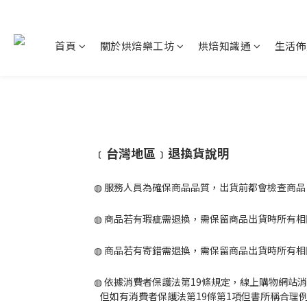
首頁
關於烘焙樂工坊
烘焙知識通
生活佈
﹝台灣地區﹞
退換貨說明
◍ 服務人員為確保商品品質，出貨前都會檢查商
◍ 商品若有瑕疵需退換，需保留商品出貨時所有
◍ 商品若有寄錯需退換，需保留商品出貨時所有
◍ 依據消費者保護法第19條規定，線上購物網
但如有消費者保護法第19條第1項但書所稱合理