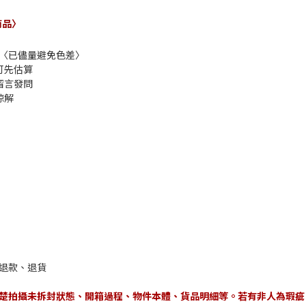
商品〉
攝〈已儘量避免色差〉
可先估算
留言發問
諒解
出退款、退貨
清楚拍攝未拆封狀態、開箱過程、物件本體、貨品明細等。若有非人為瑕疵