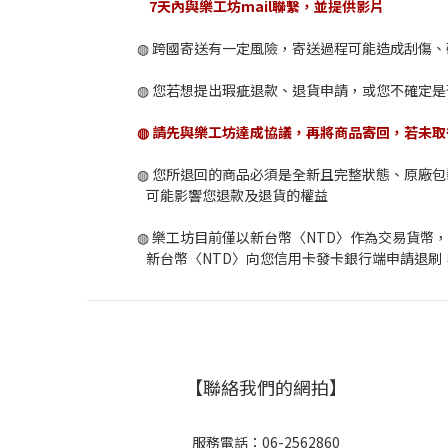
7天內與樂工坊mail聯繫，並提供影片
◍ 跨國寄送有一定風險，寄送過程可能造成刮傷
◍ 您若想提出瑕疵退款、退貨申請，或您不確定
◍ 請先與樂工坊達成協議，再將商品寄回，若未
◍ 您所退回的商品必須是全新且完整狀態、原廠
可能影響您退款及退貨的權益
◍ 樂工坊目前僅以新台幣〈NTD〉作為交易貨
新台幣〈NTD〉向您信用卡發卡銀行端申請退刷
【聯絡我們的網拍】
服務電話：06-2562860