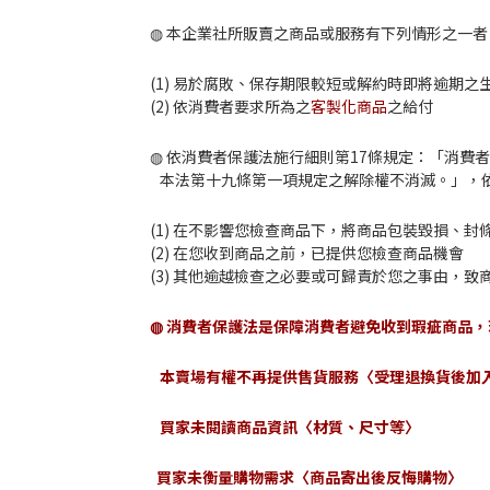
◍ 本企業社所販賣之商品或服務有下列情形之一者
(1) 易於腐敗、保存期限較短或解約時即將逾期之
(2) 依消費者要求所為之
客製化商品
之給付
◍ 依消費者保護法施行細則第17條規定：「消
本法第十九條第一項規定之解除權不消滅。」，依
(1) 在不影響您檢查商品下，將商品包裝毀損、
(2) 在您收到商品之前，已提供您檢查商品機會
(3) 其他逾越檢查之必要或可歸責於您之事由，
◍
消費者保護法是保障消費者避免收到瑕疵商品，
本賣場有權不再提供售貨服務〈受理退換貨後加
買家未閱讀商品資訊〈材質、尺寸等〉
買家未衡量購物需求〈商品寄出後反悔購物〉