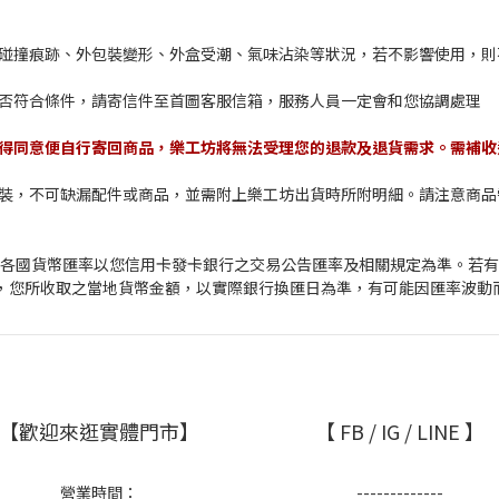
、碰撞痕跡、外包裝變形、外盒受潮、氣味沾染等狀況，若不影響使用，則
是否符合條件，請寄信件至首圖客服信箱，服務人員一定會和您協調處理
取得同意便自行寄回商品，樂工坊將無法受理您的退款及退貨需求。需補
包裝，不可缺漏配件或商品，並需附上樂工坊出貨時所附明細。請注意商
幣，各國貨幣匯率以您信用卡發卡銀行之交易公告匯率及相關規定為準。若
，您所收取之當地貨幣金額，以實際銀行換匯日為準，有可能因匯率波動
【歡迎來逛實體門市】
【 FB / IG / LINE 】
營業時間：
-------------