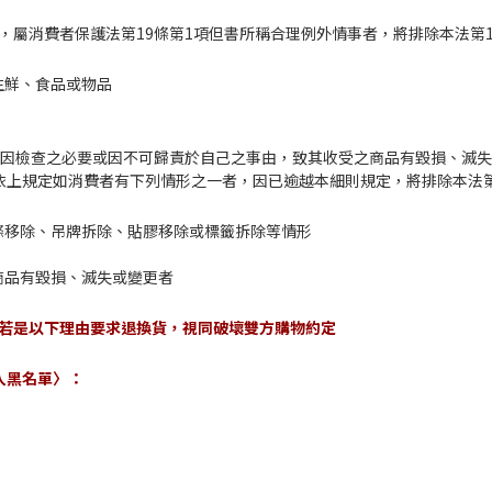
，屬消費者保護法第19條第1項但書所稱合理例外情事者，將排除本法第1
生鮮、食品或物品
費者因檢查之必要或因不可歸責於自己之事由，致其收受之商品有毀損、滅
上規定如消費者有下列情形之一者，因已逾越本細則規定，將排除本法第
封條移除、吊牌拆除、貼膠移除或標籤拆除等情形
致商品有毀損、滅失或變更者
若是以下理由要求退換貨，視同破壞雙方購物約定
入黑名單〉：