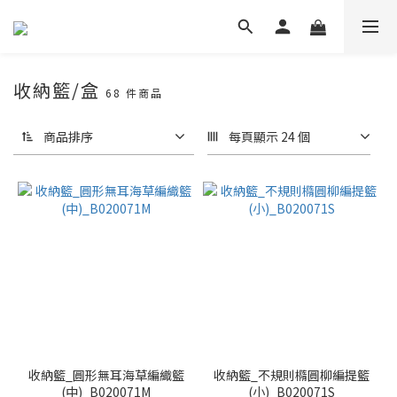
收納籃/盒
68 件商品
商品排序
每頁顯示 24 個
收納籃_圓形無耳海草編織籃
收納籃_不規則橢圓柳編提籃
(中)_B020071M
(小)_B020071S