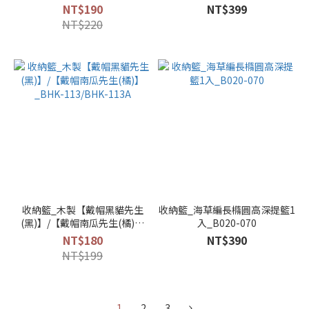
114A
NT$190
NT$399
NT$220
收納籃_木製【戴帽黑貓先生
收納籃_海草編長橢圓高深提籃1
(黑)】/【戴帽南瓜先生(橘)】
入_B020-070
_BHK-113/BHK-113A
NT$180
NT$390
NT$199
1
2
3