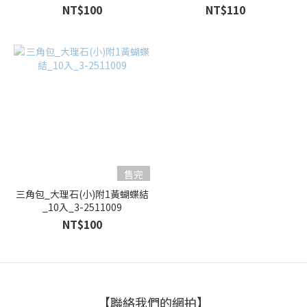
31301-1
61708
NT$100
NT$110
售完
三角包_大理石(小)附1黃蝴蝶結
_10入_3-2511009
NT$100
【聯絡我們的網拍】