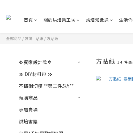
首頁
關於烘焙樂工坊
烘焙知識通
生活佈
全部商品
/
裝飾 - 貼紙
/
方貼紙
方貼紙
🔶獨家設計款🔶
14 件
🥨 DIY材料包 🥨
不鏽鋼切模 **第二件5折**
預購商品
專屬賣場
烘焙書籍