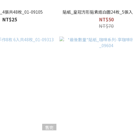
4張共48枚_01-09105
貼紙_皇冠方形貼紫底白圖24枚_5張入_
NT$25
NT$50
NT$70
售完