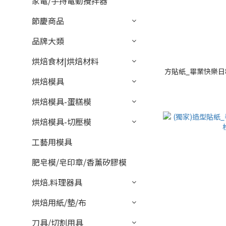
家電/手持電動攪拌器
節慶商品
品牌大類
烘焙食材|烘焙材料
方貼紙_畢業快樂日8枚
烘焙模具
烘焙模具-蛋糕模
烘焙模具-切壓模
工藝用模具
肥皂模/皂印章/香薰矽膠模
烘焙.料理器具
烘焙用紙/墊/布
刀具/切割用具