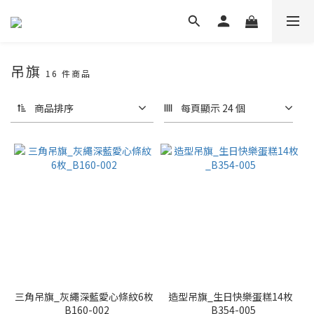
吊旗
16 件商品
商品排序
每頁顯示 24 個
三角吊旗_灰繩深藍愛心條紋6枚
造型吊旗_生日快樂蛋糕14枚
_B160-002
_B354-005