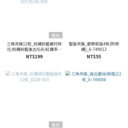
售完
三角吊旗12枚_粉繩粉藍鄉村碎
聖誕吊旗_歡樂耶誕4枚(附棉
花/粉繩粉藍復古花朵/紅繩多彩
繩)_6-749012
直條紋_B238-005/B238-
NT$199
NT$55
007/B238-008
售完