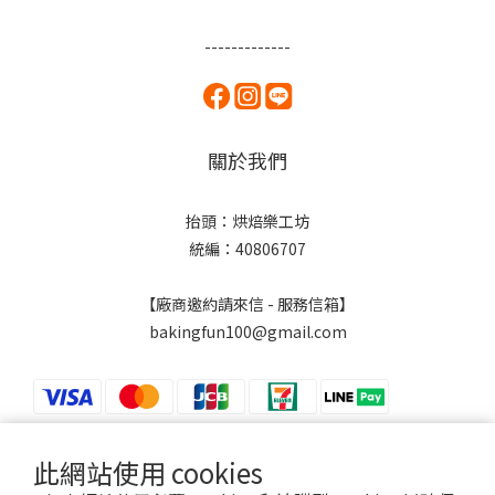
-------------
關於我們
抬頭：烘焙樂工坊
統編：40806707
【廠商邀約請來信 - 服務信箱】
bakingfun100@gmail.com
此網站使用 cookies
$
TWD
繁體中文