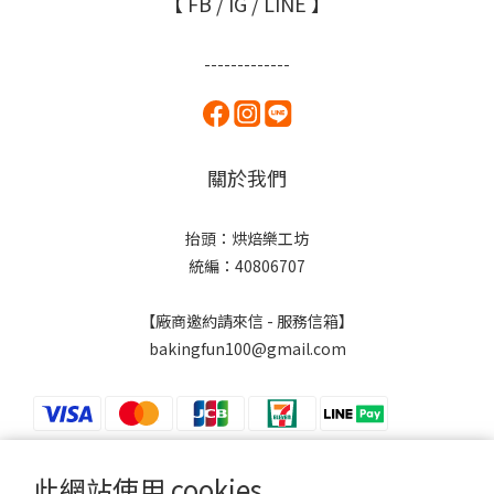
【 FB / IG / LINE 】
-------------
關於我們
抬頭：烘焙樂工坊
統編：40806707
【廠商邀約請來信 - 服務信箱】
bakingfun100@gmail.com
此網站使用 cookies