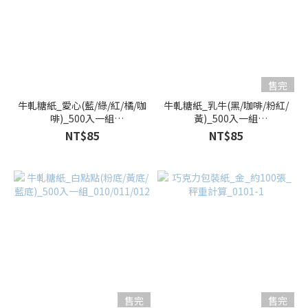
售完
牛軋糖紙_愛心(藍/綠/紅/橘/咖
牛軋糖紙_乳牛(黑/咖啡/粉紅/
啡)_500入一組
黃)_500入一組
_063/064/065/066/067
_001/002/003/004
NT$85
NT$85
售完
售完