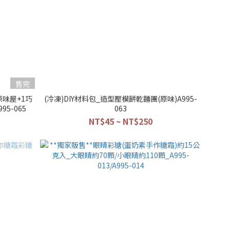
售完
原味屋+1巧
(冷凍)DIY材料包_造型壓模餅乾麵團(原味)A995-
5-065
063
NT$45 ~ NT$250