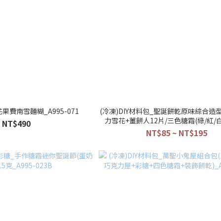
花果費南雪麵糊_A995-071
(冷凍)DIY材料包_聖誕餅乾原味綜合造型
力雪花+薑餅人12片/三色糖霜(綠/紅/白)
NT$490
020.21.22
NT$85 ~ NT$195