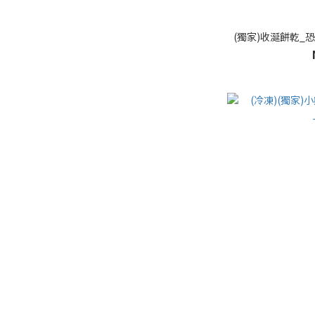
(獨家)收涎餅乾_恐龍