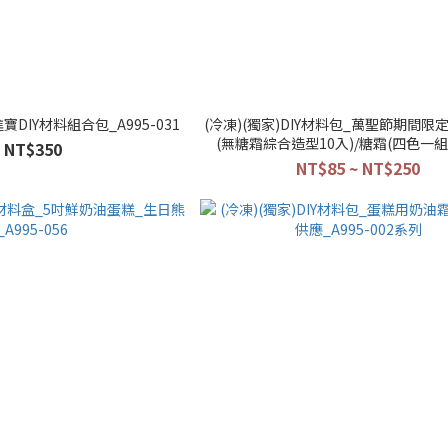
寶DIY材料組合包_A995-031
(冷凍)(獨家)DIY材料包_萬聖節期間限
(無糖霜綜合造型10入)/糖霜(四色一組)_
NT$350
016/A995-017
NT$85 ~ NT$250