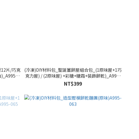
12片/巧克
(冷凍)DIY材料包_聖誕薑餅屋組合包_(1原味屋+1巧
_A995-
克力屋) / (2原味屋) +彩糖+糖霜+裝飾餅乾)_A995-
023/A995-023A
NT$399