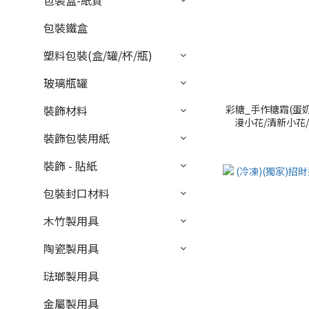
包裝盒-紙質
包裝鐵盒
塑料包裝(盒/罐/杯/瓶)
玻璃瓶罐
裝飾材料
彩糖_手作糖霜(蛋奶
漫小花/清新小花/
057/A995-058/
裝飾包裝用紙
0
裝飾 - 貼紙
包裝封口材料
木竹製用具
陶瓷製用具
琺瑯製用具
金屬製用具