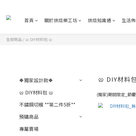
首頁
關於烘焙樂工坊
烘焙知識通
生活佈
全部商品
/
🥨 DIY材料包 🥨
🥨 DIY材料包
🔶獨家設計款🔶
🥨 DIY材料包 🥨
(獨家)期間限定_節
不鏽鋼切模 **第二件5折**
預購商品
專屬賣場