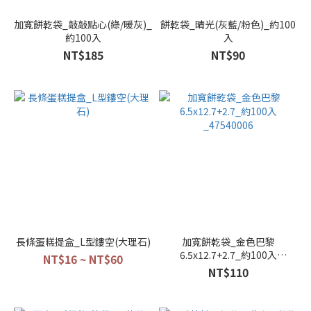
加寬餅乾袋_敲敲點心(綠/暖灰)_
餅乾袋_晴光(灰藍/粉色)_約100
約100入
入
NT$185
NT$90
長條蛋糕提盒_L型鏤空(大理石)
加寬餅乾袋_金色巴黎
6.5x12.7+2.7_約100入
NT$16 ~ NT$60
_47540006
NT$110