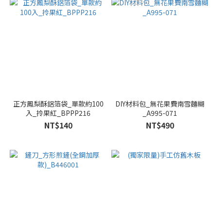
正方鳳梨酥鋁箔袋_單款約100
DIY材料包_無花果費南雪麵糊
入_拎果紅_BPPP216
_A995-071
NT$140
NT$490