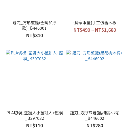
鏟刀_方形煎鏟(全鋼加厚
(獨家限量)手工仿舊木板
款)_B446001
NT$490 ~ NT$1,680
NT$310
PLA切模_聖誕大小薑餅人+壓模
鏟刀_方形煎鏟(黑胡桃木柄)
_B397032
_B446002
NT$110
NT$280