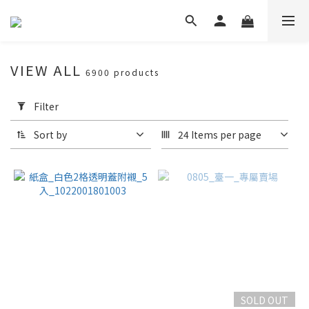
VIEW ALL
6900 products
Apply
Filter
Filter
(0/20)
Sort by
24 Items per page
包
裝
盒
推
薦
蛋
塔
(1)
長
SOLD OUT