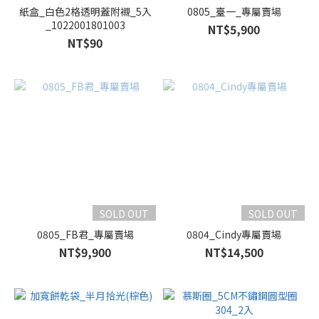
型
紙盒_白色2格透明蓋附襯_5入
0805_臺一_專屬賣場
蛋
_1022001801003
NT$5,900
糕
NT$90
(2)
泡
芙
(1)
SOLD OUT
SOLD OUT
0805_FB君_專屬賣場
0804_Cindy專屬賣場
NT$9,900
NT$14,500