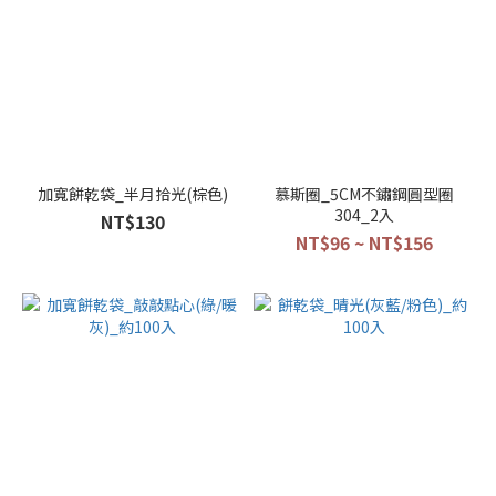
加寬餅乾袋_半月拾光(棕色)
慕斯圈_5CM不鏽鋼圓型圈
304_2入
NT$130
NT$96 ~ NT$156