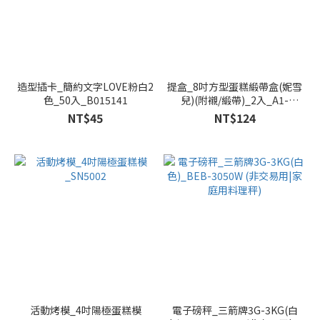
造型插卡_簡約文字LOVE粉白2
提盒_8吋方型蛋糕緞帶盒(妮雪
色_50入_B015141
兒)(附襯/緞帶)_2入_A1-
0210841
NT$45
NT$124
活動烤模_4吋陽極蛋糕模
電子磅秤_三箭牌3G-3KG(白