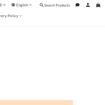
D
English
Search Products
very Policy