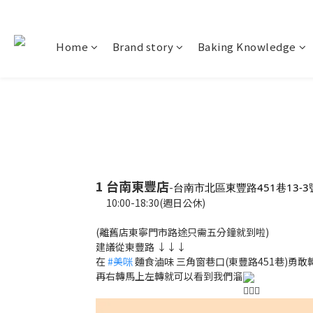
Home
Brand story
Baking Knowledge
1 台南東豐店
-
台南市北區東豐路451巷13-3
10:00-18:30(週日公休)
(離舊店東寧門市路途只需五分鐘就到啦)
建議從東豐路 ↓↓↓
在
#美咪
麵食滷味 三角窗巷口(東豐路451巷)勇敢
再右轉馬上左轉就可以看到我們溜