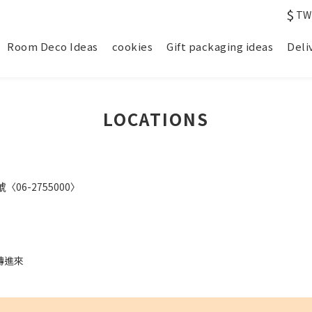
$
TW
Room Deco Ideas
cookies
Gift packaging ideas
Deli
LOCATIONS
號
〈06-2755000〉
轉進來