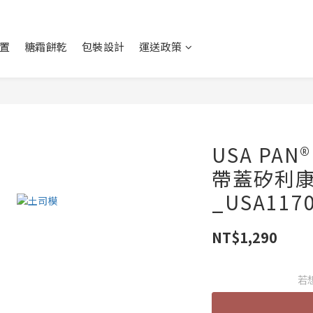
置
糖霜餅乾
包裝設計
運送政策
USA PA
帶蓋矽利
_USA117
NT$1,290
若