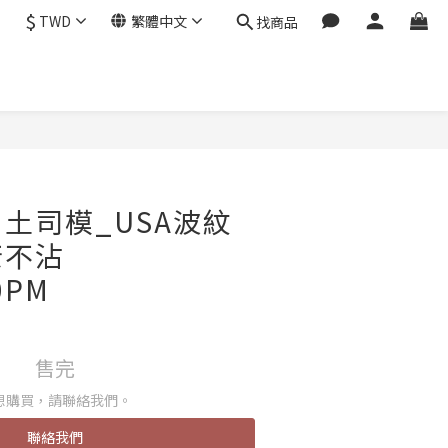
$
TWD
繁體中文
找商品
N® 土司模_USA波紋
康不沾
0PM
售完
想購買，請聯絡我們。
聯絡我們