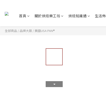
首頁
關於烘焙樂工坊
烘焙知識通
生活佈
全部商品
/
品牌大類
/
美國USA PAN®