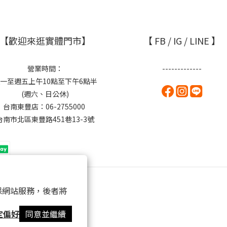
【歡迎來逛實體門市】
【 FB / IG / LINE 】
營業時間：
-------------
一至週五上午10點至下午6點半
(週六、日公休)
台南東豐店：06-2755000
台南市北區東豐路451巷13-3號
 以確保網站服務，後者將
定偏好
同意並繼續