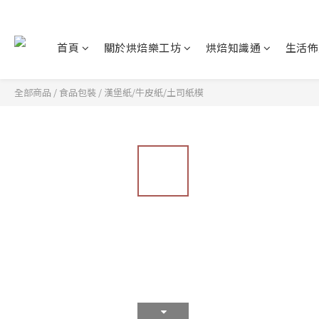
首頁
關於烘焙樂工坊
烘焙知識通
生活佈
全部商品
/
食品包裝
/
漢堡紙/牛皮紙/土司紙模