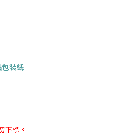
品包裝紙
勿下標。