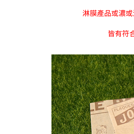
淋膜產品或濃或
皆有符