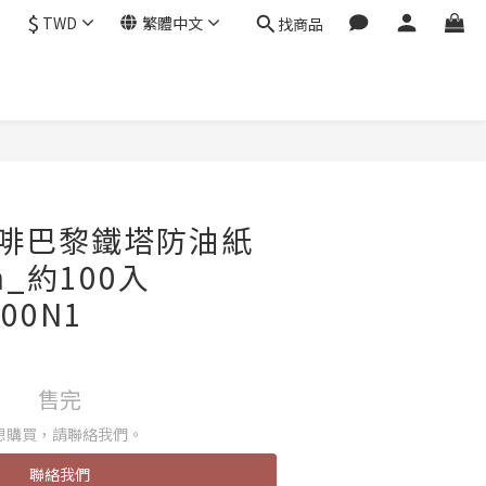
$
TWD
繁體中文
找商品
咖啡巴黎鐵塔防油紙
m_約100入
500N1
售完
想購買，請聯絡我們。
聯絡我們