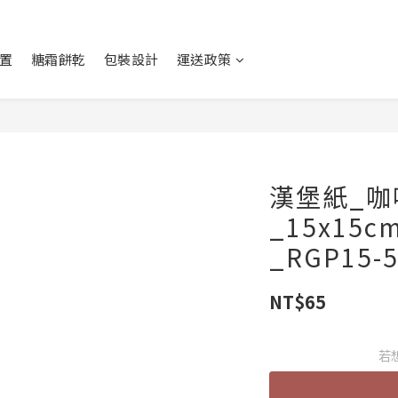
置
糖霜餅乾
包裝設計
運送政策
漢堡紙_
_15x15c
_RGP15-
NT$65
若