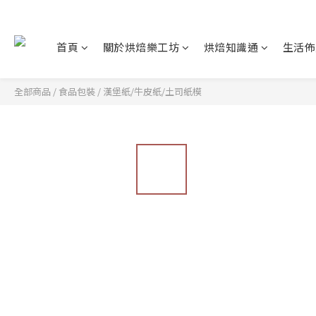
首頁
關於烘焙樂工坊
烘焙知識通
生活佈
全部商品
/
食品包裝
/
漢堡紙/牛皮紙/土司紙模