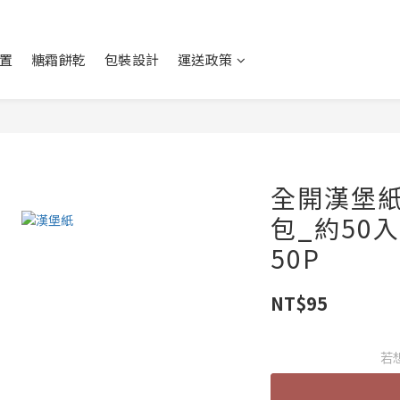
置
糖霜餅乾
包裝設計
運送政策
全開漢堡
包_約50入
50P
NT$95
若