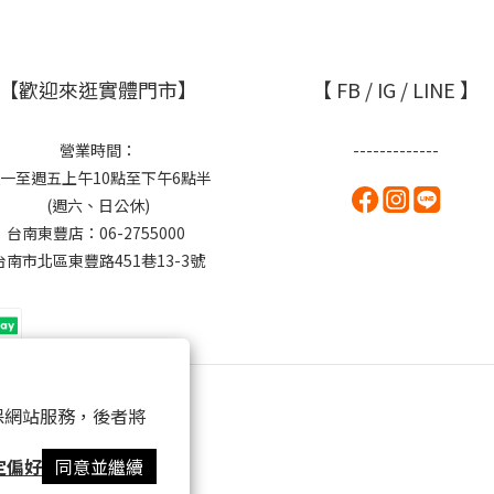
【歡迎來逛實體門市】
【 FB / IG / LINE 】
營業時間：
-------------
一至週五上午10點至下午6點半
(週六、日公休)
台南東豐店：06-2755000
台南市北區東豐路451巷13-3號
 以確保網站服務，後者將
定偏好
同意並繼續