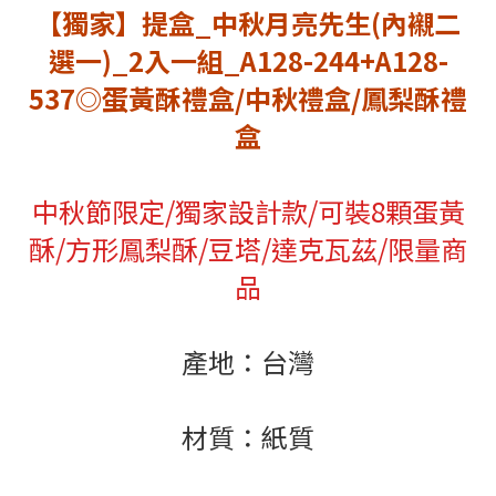
【獨家】提盒_中秋月亮先生(內襯二
選一)_2入一組_A128-244+A128-
537◎蛋黃酥禮盒/中秋禮盒/鳳梨酥禮
盒
中秋節限定/獨家設計款/可裝8顆蛋黃
酥/方形鳳梨酥/豆塔/達克瓦茲/限量商
品
產地：台灣
材質：紙質