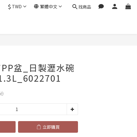
$
TWD
繁體中文
找商品
立即購買
*PP盆_日製瀝水碗
3L_6022701
50
立即購買