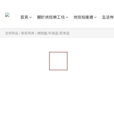
首頁
關於烘焙樂工坊
烘焙知識通
生活佈
全部商品
/
廚房用具
/
調理盤/料理盆/蔬果盆