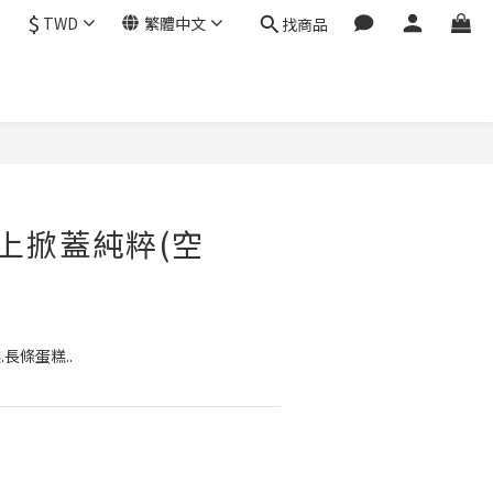
$
TWD
繁體中文
找商品
立即購買
上掀蓋純粹(空
長條蛋糕..