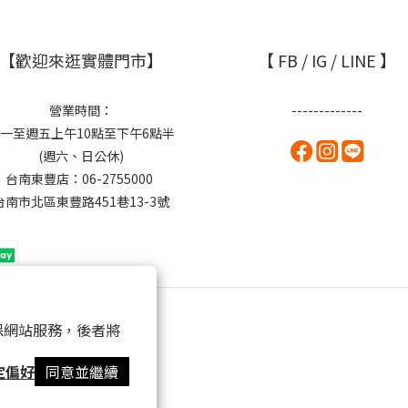
【歡迎來逛實體門市】
【 FB / IG / LINE 】
營業時間：
-------------
一至週五上午10點至下午6點半
(週六、日公休)
台南東豐店：06-2755000
台南市北區東豐路451巷13-3號
 以確保網站服務，後者將
定偏好
同意並繼續