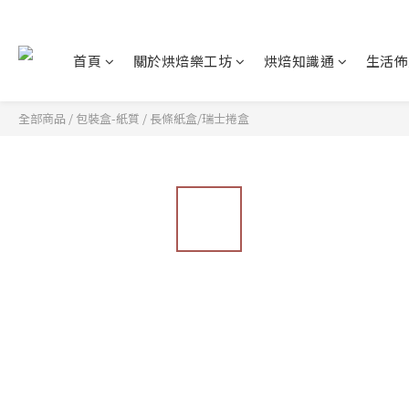
首頁
關於烘焙樂工坊
烘焙知識通
生活佈
全部商品
/
包裝盒-紙質
/
長條紙盒/瑞士捲盒