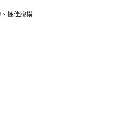
勻、極佳脫模