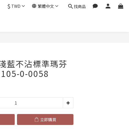
$
TWD
繁體中文
找商品
立即購買
_淺藍不沾標準瑪芬
105-0-0058
立即購買