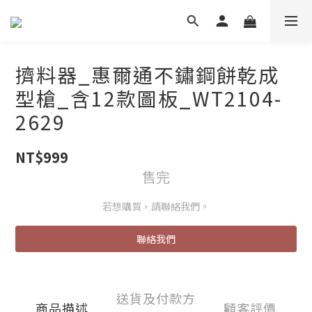
擠料器_惠爾通不鏽鋼餅乾成
型槍_含12款圖板_WT2104-
2629
NT$999
售完
若想購買，請聯絡我們。
聯絡我們
送貨及付款方
商品描述
顧客評價