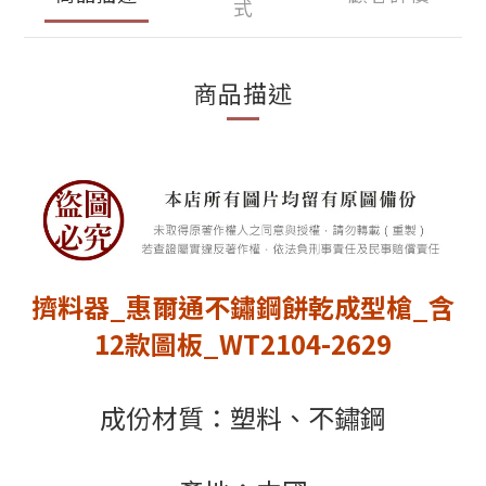
式
商品描述
擠料器_惠爾通不鏽鋼餅乾成型槍_含
12款圖板_WT2104-2629
成份材質：塑料、不鏽鋼