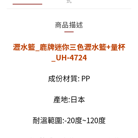
式
商品描述
瀝水籃_鹿牌迷你三色瀝水籃+量杯
_UH-4724
成份材質: PP
產地:日本
耐溫範圍:-20度~120度