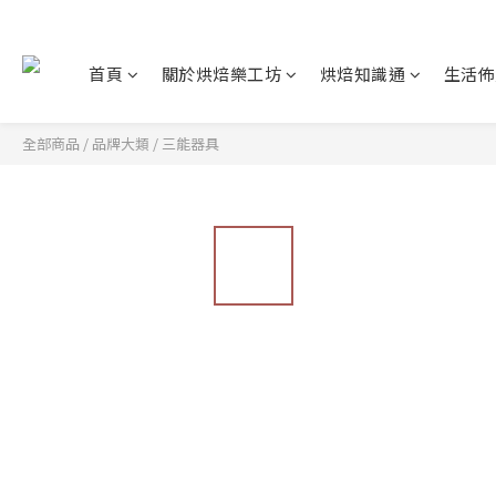
首頁
關於烘焙樂工坊
烘焙知識通
生活佈
全部商品
/
品牌大類
/
三能器具