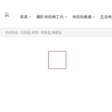
首頁
關於烘焙樂工坊
烘焙知識通
生活佈
全部商品
/
包裝盒-紙質
/
輕食盒/美饌盒