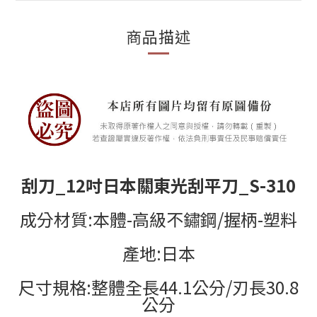
商品描述
刮刀_12吋日本關東光刮平刀_S-310
成分材質
:
本體
-
高級不鏽鋼
/
握柄
-
塑料
產地
:
日本
尺寸規格
:
整體全長
44.1
公分
/
刃長
30.8
公分