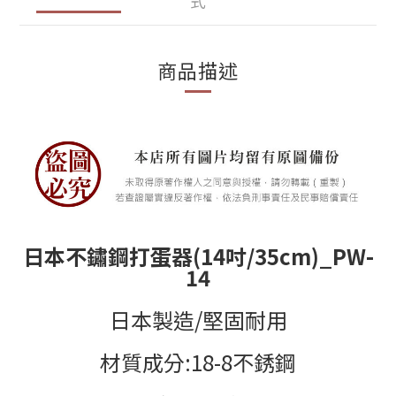
式
商品描述
日本不鏽鋼打蛋器
(14
吋
/35cm)_PW-
14
日本製造
/
堅固耐用
材質成分
:18-8
不銹鋼