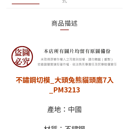
式
商品描述
不鏽鋼切模_大頭兔熊貓頭鷹7入
_PM3213
產地：中國
材質：不鏽鋼