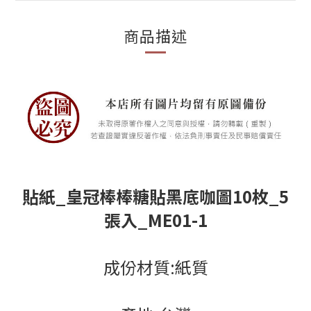
商品描述
貼紙_皇冠棒棒糖貼黑底咖圖10枚_5
張入_ME01-1
成份材質:紙質