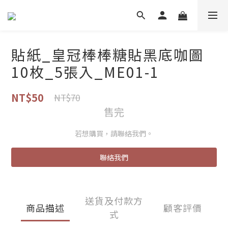
貼紙_皇冠棒棒糖貼黑底咖圖
10枚_5張入_ME01-1
NT$50
NT$70
售完
若想購買，請聯絡我們。
聯絡我們
送貨及付款方
商品描述
顧客評價
式