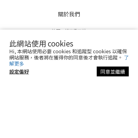
關於我們
抬頭：烘焙樂工坊
統編：40806707
此網站使用 cookies
Hi, 本網站使用必要 cookies 和追蹤型 cookies 以確保
【廠商邀約請來信 - 服務信箱】
網站服務，後者將在獲得你的同意後才會執行追蹤。
了
bakingfun100@gmail.com
解更多
設定偏好
同意並繼續
$
TWD
繁體中文
Powered by SHOPLINE