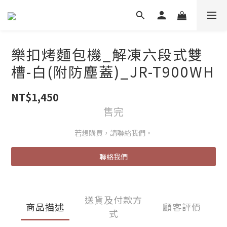
樂扣烤麵包機_解凍六段式雙
槽-白(附防塵蓋)_JR-T900WH
NT$1,450
售完
若想購買，請聯絡我們。
聯絡我們
送貨及付款方
商品描述
顧客評價
式