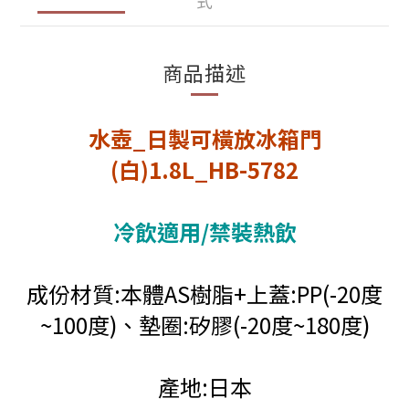
式
商品描述
水壺_日製可橫放冰箱門
(白)1.8L_HB-5782
冷飲適用/禁裝熱飲
成份材質:本體AS樹脂+上蓋:PP(-20度
~100度)、墊圈:矽膠(-20度~180度)
產地:日本