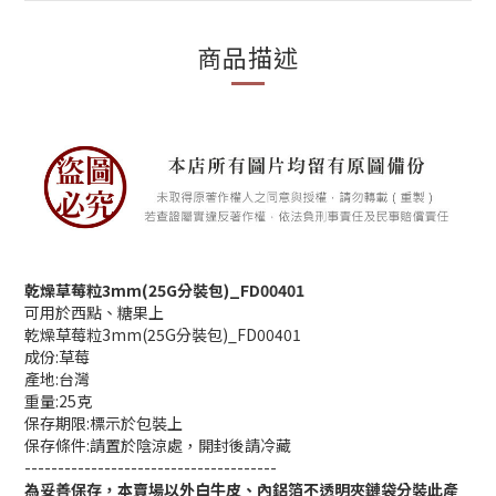
商品描述
乾燥草莓粒
3mm(25G
分裝包
)_FD00401
可用於西點、糖果上
乾燥草莓粒
3mm(25G
分裝包
)_FD00401
成份
:
草莓
產地
:
台灣
重量
:25
克
保存期限
:
標示於包裝上
保存條件
:
請置於陰涼處，開封後請冷藏
--------------------------------------
為妥善保存，本賣場以外白牛皮、內鋁箔不透明夾鏈袋分裝此產