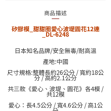
商品描述
矽膠模_甜甜圈愛心波堤圓花12連
_DL-6248
日本知名品牌/安全無毒/耐高溫
產地:中國
尺寸規格:整體長約26公分 / 寬約18公
分 / 高約2.1公分
共三款《愛心、波堤、圓花》各4模 /
共12模
愛心：長4.5公分 / 寬4.6公分 / 高1公
分