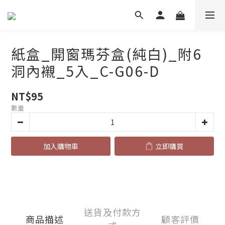
紙盒_開窗瑪芬盒(純白)_附6
洞內襯_5入_C-G06-D
NT$95
數量
加入購物車
立即購買
送貨及付款方
商品描述
顧客評價