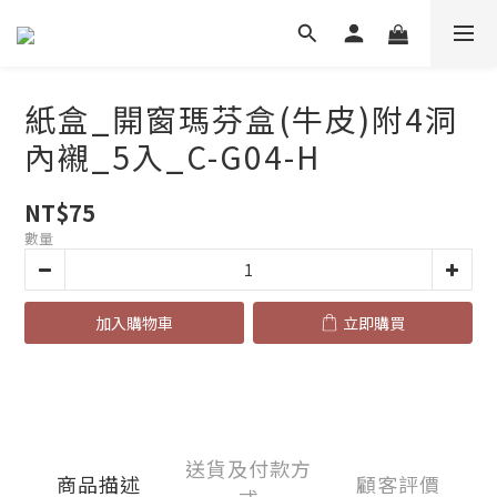
紙盒_開窗瑪芬盒(牛皮)附4洞
內襯_5入_C-G04-H
NT$75
數量
加入購物車
立即購買
送貨及付款方
商品描述
顧客評價