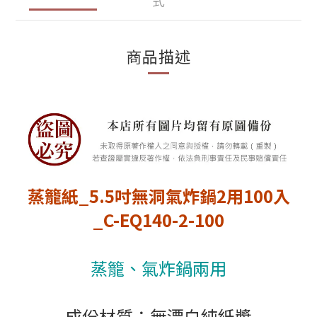
式
商品描述
蒸籠紙_5.5吋無洞氣炸鍋2用100入
_
C-EQ140-2-100
蒸籠、氣炸鍋兩用
成份材質：無漂白純紙漿