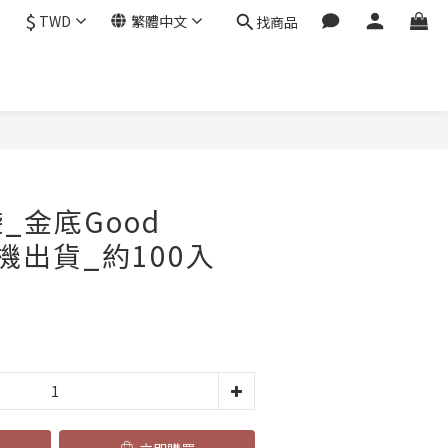
$
TWD
繁體中文
找商品
立即購買
_金底Good
隨機出貨_約100入