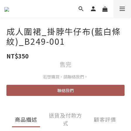
成人圍裙_掛脖牛仔布(藍白條
紋)_B249-001
NT$350
售完
若想購買，請聯絡我們。
聯絡我們
送貨及付款方
商品描述
顧客評價
式