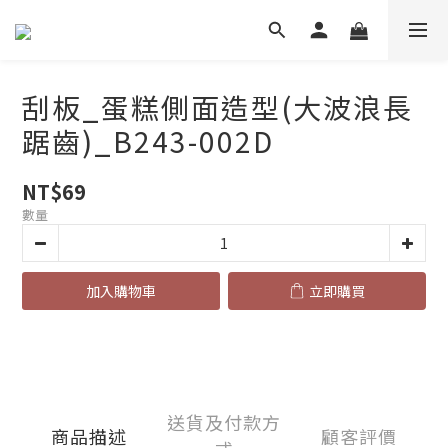
刮板_蛋糕側面造型(大波浪長
踞齒)_B243-002D
NT$69
數量
加入購物車
立即購買
送貨及付款方
商品描述
顧客評價