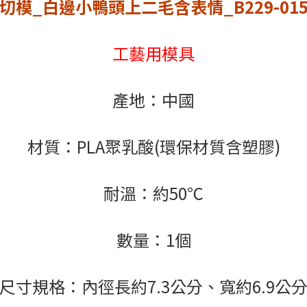
切模_白邊小鴨頭上二毛含表情_B229-01
工藝用模具
產地：中國
材質：PLA聚乳酸(環保材質含塑膠)
耐溫：約50℃
數量：1個
尺寸規格：內徑長約7.3公分、寬約6.9公