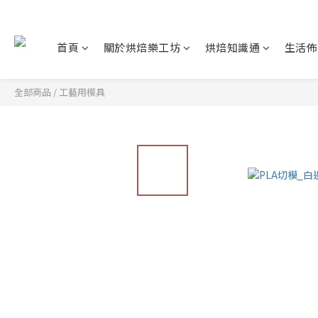
首頁
關於烘焙樂工坊
烘焙知識通
生活佈
全部商品
/
工藝用模具