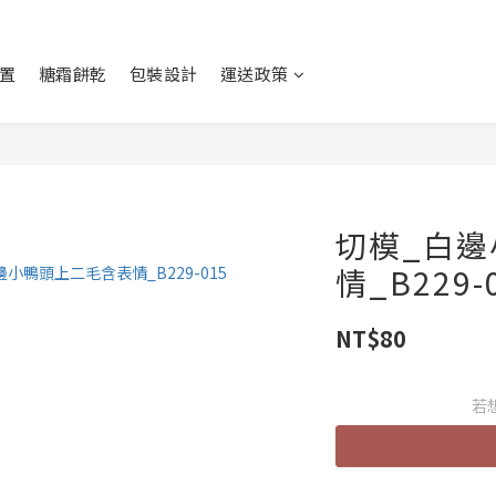
置
糖霜餅乾
包裝設計
運送政策
切模_白
情_B229-
NT$80
若