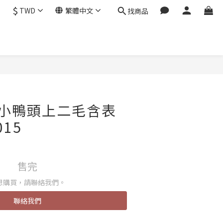
$
TWD
繁體中文
找商品
邊小鴨頭上二毛含表
015
售完
想購買，請聯絡我們。
聯絡我們