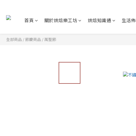
首頁
關於烘焙樂工坊
烘焙知識通
生活佈
全部商品
/
節慶商品
/
萬聖節