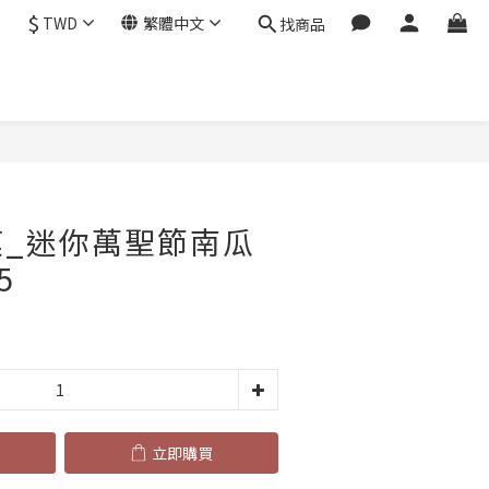
$
TWD
繁體中文
找商品
立即購買
模_迷你萬聖節南瓜
5
立即購買