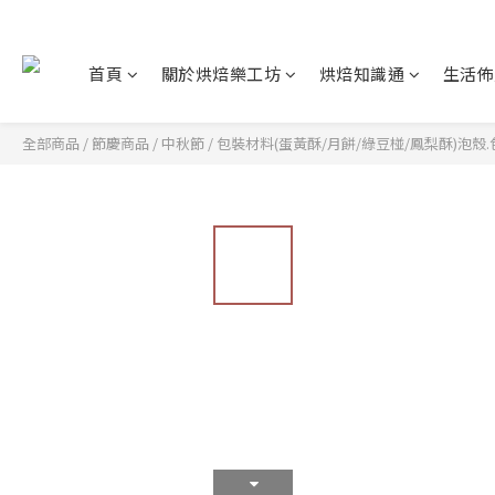
首頁
關於烘焙樂工坊
烘焙知識通
生活佈
全部商品
/
節慶商品
/
中秋節
/
包裝材料(蛋黃酥/月餅/綠豆椪/鳳梨酥)泡殼