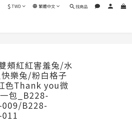
$
TWD
繁體中文
找商品
立即購買
雙頰紅紅害羞兔/水
快樂兔/粉白格子
色Thank you微
一包_B228-
-009/B228-
-011