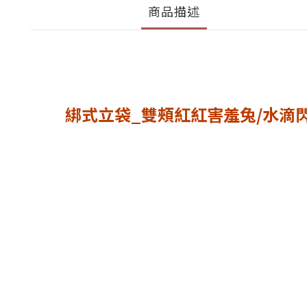
商品描述
綁式立袋_雙頰紅紅害羞兔/水滴閃電