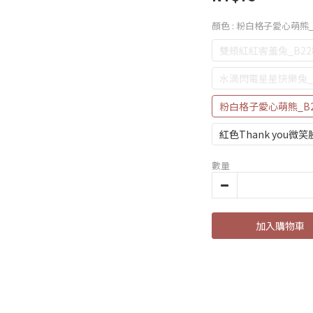
顏色
: 粉白格子愛心萌熊_B
雙頰紅紅害羞兔_B228
水滴閃電星星快樂兔_B2
粉白格子愛心萌熊_B22
紅色Thank you微笑臉
數量
加入購物車