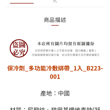
式
商品描述
保冷劑_多功能冷敷綁帶_1入_B223-
001
產地：中國
材質：尼龍紡、羧甲基纖維素鈉(凝