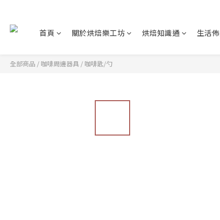
首頁
關於烘焙樂工坊
烘焙知識通
生活佈
全部商品
/
咖啡周邊器具
/
咖啡匙/勺