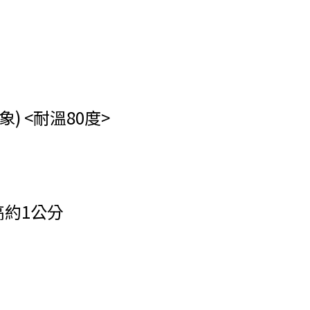
 <耐溫80度>
高約1公分