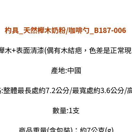
杓具_天然櫸木奶粉/咖啡勺_B187-006
櫸木+表面清漆(偶有木結疤，色差是正常現象)
產地:中國
:整體最長處約7.2
公分
/最寬處約3.6
公分
/
數量:1支
商品重量(含包裝)：約7公克(g)